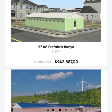
97 m² Prefabrik Banyo
PY97
₺942.887,00
₺1.118.462,90