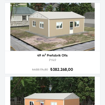
49 m² Prefabrik Ofis
PY49
₺382.268,00
₺458.174,80