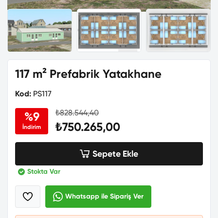
117 m² Prefabrik Yatakhane
Kod:
PS117
₺828.544,40
%9
₺750.265,00
İndirim
Sepete Ekle
Stokta Var
Whatsapp ile Sipariş Ver