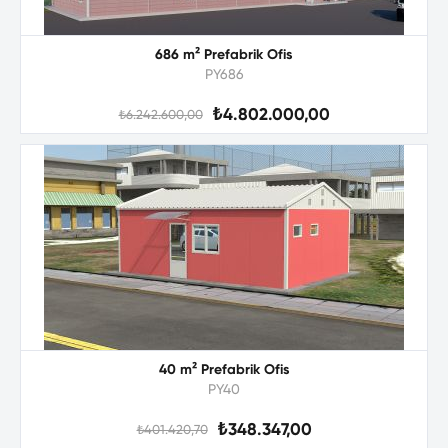
686 m² Prefabrik Ofis
PY686
₺4.802.000,00
₺6.242.600,00
40 m² Prefabrik Ofis
PY40
₺348.347,00
₺401.420,70