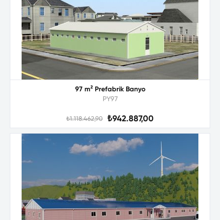
97 m² Prefabrik Banyo
PY97
₺942.887,00
₺1.118.462,90