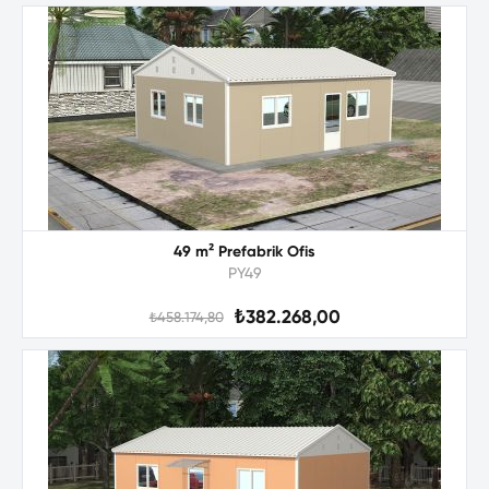
49 m² Prefabrik Ofis
PY49
₺382.268,00
₺458.174,80