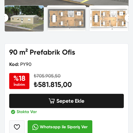
90 m² Prefabrik Ofis
Kod:
PY90
₺705.905,50
%18
₺581.815,00
İndirim
Sepete Ekle
Stokta Var
Whatsapp ile Sipariş Ver