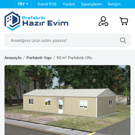
TRY
Sanal POS
Yardım
Siparişlerim
İletişim
Anasayfa
Prefabrik Yapı
90 m² Prefabrik Ofis