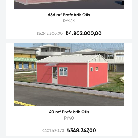
686 m² Prefabrik Ofis
PY686
₺4.802.000,00
₺6.242.600,00
40 m² Prefabrik Ofis
PY40
₺348.347,00
₺401.420,70