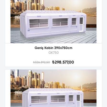
Geniş Kabin 390x750cm
GK750
₺298.577,00
₺326.392,50