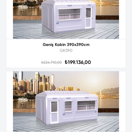
Geniş Kabin 390x390cm
GK390
₺199.136,00
₺224.710,00