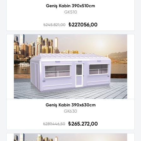
Geniş Kabin 390x510cm
GK510
₺227.056,00
₺245.821,00
Geniş Kabin 390x630cm
GK630
₺265.272,00
₺289.446,50