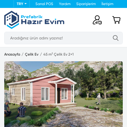
TRY
Sanal POS
Yardım
Siparişlerim
İletişim
Anasayfa
Çelik Ev
45 m² Çelik Ev 2+1