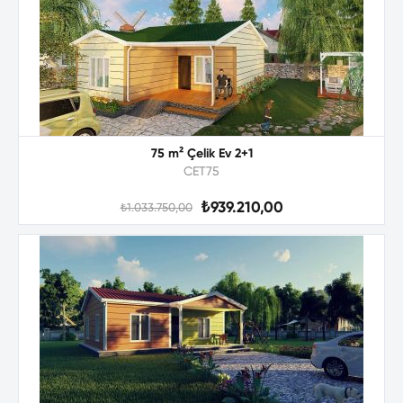
75 m² Çelik Ev 2+1
CET75
₺939.210,00
₺1.033.750,00