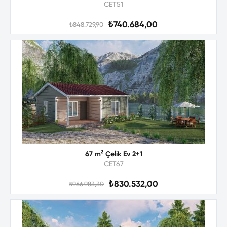
CET51
₺740.684,00
₺848.729,90
67 m² Çelik Ev 2+1
CET67
₺830.532,00
₺966.983,30