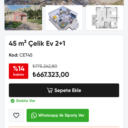
45 m² Çelik Ev 2+1
Kod:
CET45
₺775.242,80
%14
₺667.323,00
İndirim
Sepete Ekle
Stokta Var
Whatsapp ile Sipariş Ver