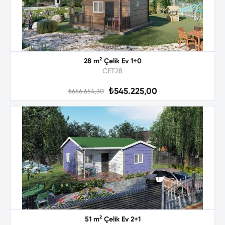
28 m² Çelik Ev 1+0
CET28
₺545.225,00
₺656.654,30
51 m² Çelik Ev 2+1