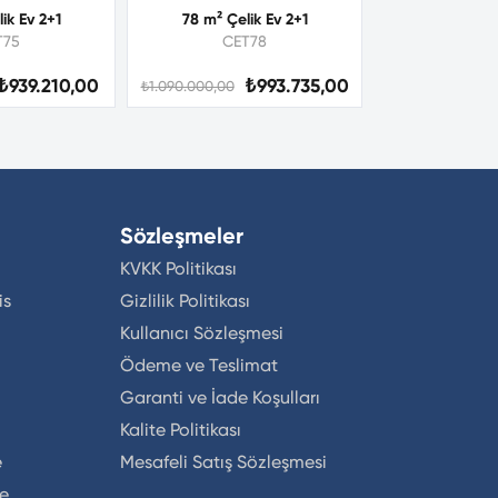
ik Ev 2+1
78 m² Çelik Ev 2+1
T75
CET78
₺939.210,00
₺993.735,00
₺1.090.000,00
Sözleşmeler
KVKK Politikası
is
Gizlilik Politikası
Kullanıcı Sözleşmesi
Ödeme ve Teslimat
Garanti ve İade Koşulları
Kalite Politikası
e
Mesafeli Satış Sözleşmesi
ne