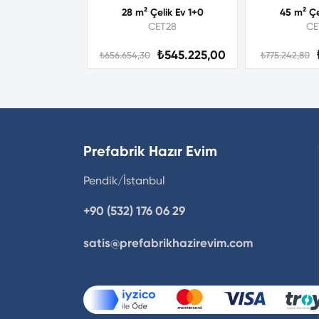
28 m² Çelik Ev 1+0
45 m² Çe
CET28
CE
₺545.225,00
₺656.654,30
₺775.242,80
Prefabrik Hazır Evim
Pendik/İstanbul
+90 (532) 176 06 29
satis@prefabrikhazirevim.com