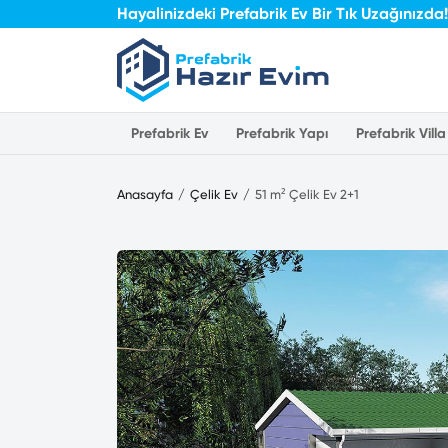
Hayalinizdeki Prefabrik Ev Bir Tık Uzağınızda!
Prefabrik Ev
Prefabrik Yapı
Prefabrik Villa
Anasayfa
Çelik Ev
51 m² Çelik Ev 2+1