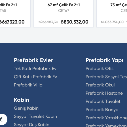
lik Ev 2+1
67 m² Çelik Ev 2+1
75 m² Çel
T45
CET67
CE
₺667.323,00
₺830.532,00
₺966.983,30
₺1.033.750,00
Prefabrik Evler
Prefabrik Yapı
Tek Katlı Prefabrik Ev
Prefabrik Ofis
Çift Katlı Prefabrik Ev
Prefabrik Sosyal Tes
Prefabrik Villa
Prefabrik Okul
Prefabrik Hastane
Kabin
Prefabrik Tuvalet
Geniş Kabin
Prefabrik Banyo
Seyyar Tuvalet Kabin
Prefabrik Yatakhan
Seyyar Duş Kabin
Prefabrik Yemekha