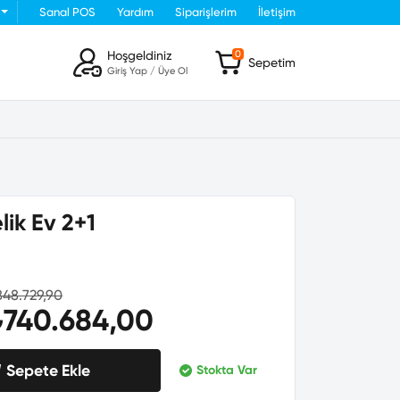
Sanal POS
Yardım
Siparişlerim
İletişim
Hoşgeldiniz
0
Sepetim
Giriş Yap / Üye Ol
lik Ev 2+1
848.729,90
₺740.684,00
Sepete Ekle
Stokta Var