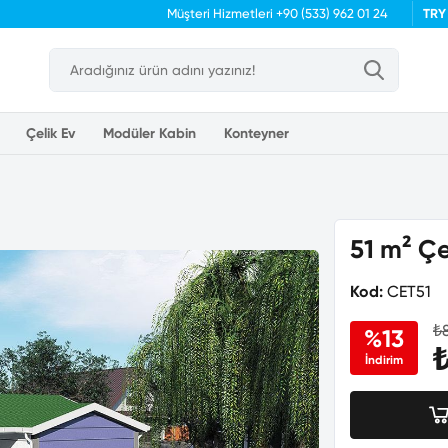
Müşteri Hizmetleri
+90 (533) 962 01 24
TRY
Çelik Ev
Modüler Kabin
Konteyner
51 m² Çe
Kod:
CET51
₺
%13
İndirim